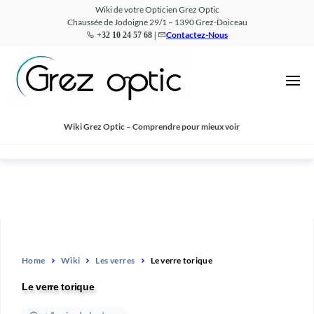
Wiki de votre Opticien Grez Optic
Chaussée de Jodoigne 29/1 – 1390 Grez-Doiceau
Contactez-Nous
+32 10 24 57 68 |
Wiki
Comprendre
pour mieux
–
voir
Grez
Optic
Wiki Grez Optic – Comprendre pour mieux voir
Home
Wiki
Les verres
Le verre torique
Le verre torique