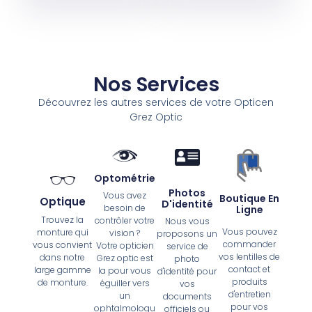
Nos Services
Découvrez les autres services de votre Opticen
Grez Optic
Optométrie
Photos
Vous avez
Boutique En
Optique
D'identité
besoin de
Ligne
Trouvez la
contrôler votre
Nous vous
Vous pouvez
monture qui
vision ?
proposons un
commander
vous convient
Votre opticien
service de
vos lentilles de
dans notre
Grez optic est
photo
contact et
large gamme
la pour vous
d'identité pour
produits
de monture.
éguiller vers
vos
d'entretien
un
documents
pour vos
ophtalmologu
officiels ou