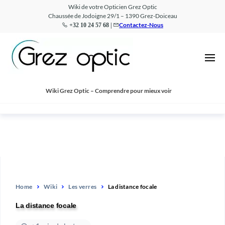
Wiki de votre Opticien Grez Optic
Chaussée de Jodoigne 29/1 – 1390 Grez-Doiceau
Contactez-Nous
+32 10 24 57 68 |
Wiki
Comprendre
pour mieux
–
voir
Grez
Optic
Wiki Grez Optic – Comprendre pour mieux voir
Home
Wiki
Les verres
La distance focale
La distance focale