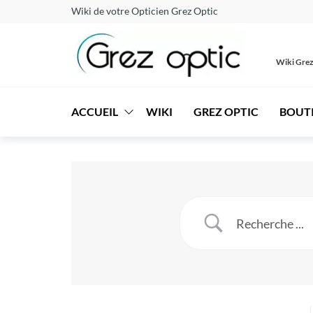
Aller
Wiki de votre Opticien Grez Optic
au
contenu
Wiki Grez
Wiki
Comprendre
pour mieux
–
voir
ACCUEIL
WIKI
GREZ OPTIC
BOUT
Grez
Optic