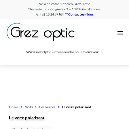
Wiki de votre Opticien Grez Optic
Chaussée de Jodoigne 29/1 – 1390 Grez-Doiceau
Contactez-Nous
+32 10 24 57 68 |
Wiki
Comprendre
pour mieux
–
voir
Grez
Optic
Wiki Grez Optic – Comprendre pour mieux voir
Home
Wiki
Les verres
Le verre polarisant
Le verre polarisant