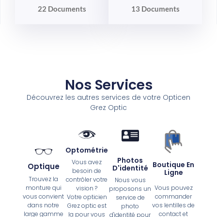
22 Documents
13 Documents
Nos Services
Découvrez les autres services de votre Opticen
Grez Optic
Optométrie
Photos
Vous avez
Boutique En
Optique
D'identité
besoin de
Ligne
Trouvez la
contrôler votre
Nous vous
Vous pouvez
monture qui
vision ?
proposons un
commander
vous convient
Votre opticien
service de
vos lentilles de
dans notre
Grez optic est
photo
contact et
large gamme
la pour vous
d'identité pour