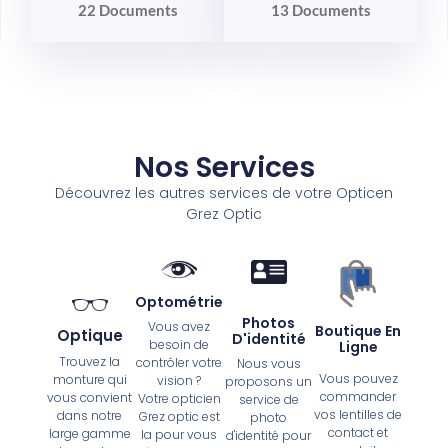
22 Documents
13 Documents
Nos Services
Découvrez les autres services de votre Opticen
Grez Optic
Optométrie
Photos
Vous avez
Boutique En
Optique
D'identité
besoin de
Ligne
Trouvez la
contrôler votre
Nous vous
Vous pouvez
monture qui
vision ?
proposons un
commander
vous convient
Votre opticien
service de
vos lentilles de
dans notre
Grez optic est
photo
contact et
large gamme
la pour vous
d'identité pour