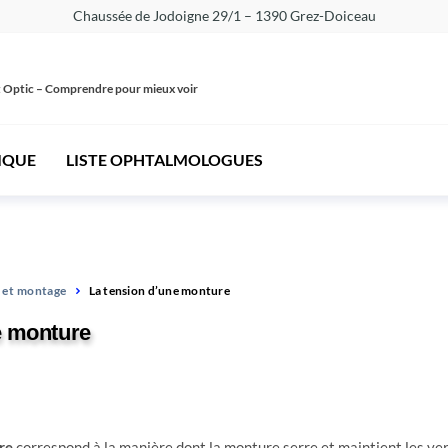
Chaussée de Jodoigne 29/1 – 1390 Grez-Doiceau
 Optic – Comprendre pour mieux voir
IQUE
LISTE OPHTALMOLOGUES
 et montage
La tension d’une monture
e monture
re
correspond à la manière dont la monture serre et maintient les ver