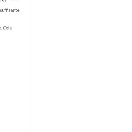
nsuffisante,
e. Cela