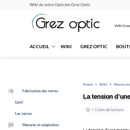
Wiki de votre Opticien Grez Optic
Wiki Grez
Wiki
Comprendre
pour mieux
–
voir
ACCUEIL
WIKI
GREZ OPTIC
BOUT
Grez
Optic
Home
Wiki
Montures
Fabrication des verres
La tension d’un
L'oeil
< 1 min de lecture
Les verres
Mesures et adaptation
La
tension d’une montu