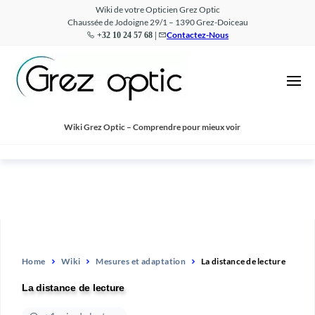
Wiki de votre Opticien Grez Optic
Chaussée de Jodoigne 29/1 – 1390 Grez-Doiceau
Contactez-Nous
+32 10 24 57 68 |
Wiki
Comprendre
pour mieux
–
voir
Grez
Optic
Wiki Grez Optic – Comprendre pour mieux voir
Home
Wiki
Mesures et adaptation
La distance de lecture
La distance de lecture