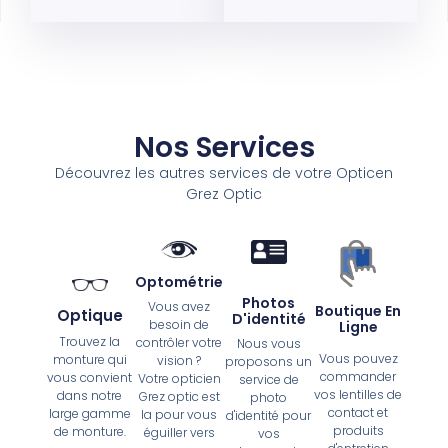
Nos Services
Découvrez les autres services de votre Opticen
Grez Optic
Optométrie
Photos
Vous avez
Boutique En
Optique
D'identité
besoin de
Ligne
Trouvez la
contrôler votre
Nous vous
Vous pouvez
monture qui
vision ?
proposons un
commander
vous convient
Votre opticien
service de
vos lentilles de
dans notre
Grez optic est
photo
contact et
large gamme
la pour vous
d'identité pour
produits
de monture.
éguiller vers
vos